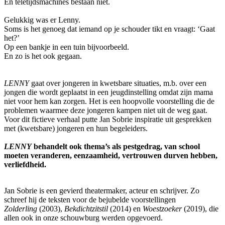
En teletijdsmachines bestaan niet.
Gelukkig was er Lenny.
Soms is het genoeg dat iemand op je schouder tikt en vraagt: ‘Gaat
het?’
Op een bankje in een tuin bijvoorbeeld.
En zo is het ook gegaan.
LENNY
gaat over jongeren in kwetsbare situaties, m.b. over een
jongen die wordt geplaatst in een jeugdinstelling omdat zijn mama
niet voor hem kan zorgen. Het is een hoopvolle voorstelling die de
problemen waarmee deze jongeren kampen niet uit de weg gaat.
Voor dit fictieve verhaal putte Jan Sobrie inspiratie uit gesprekken
met (kwetsbare) jongeren en hun begeleiders.
LENNY
behandelt ook thema’s als pestgedrag, van school
moeten veranderen, eenzaamheid, vertrouwen durven hebben,
verliefdheid.
Jan Sobrie is een gevierd theatermaker, acteur en schrijver. Zo
schreef hij de teksten voor de bejubelde voorstellingen
Zolderling
(2003),
Bekdichtzitstil
(2014) en
Woestzoeker
(2019), die
allen ook in onze schouwburg werden opgevoerd.