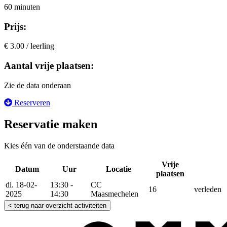
60 minuten
Prijs:
€ 3.00 / leerling
Aantal vrije plaatsen:
Zie de data onderaan
Reserveren
Reservatie maken
Kies één van de onderstaande data
Vrije
Datum
Uur
Locatie
Reser
plaatsen
di. 18-02-
13:30 -
CC
16
verleden
2025
14:30
Maasmechelen
< terug naar overzicht activiteiten