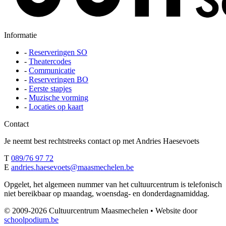
Informatie
-
Reserveringen SO
-
Theatercodes
-
Communicatie
-
Reserveringen BO
-
Eerste stapjes
-
Muzische vorming
-
Locaties op kaart
Contact
Je neemt best rechtstreeks contact op met Andries Haesevoets
T
089/76 97 72
E
andries.haesevoets@maasmechelen.be
Opgelet, het algemeen nummer van het cultuurcentrum is telefonisch
niet bereikbaar op maandag, woensdag- en donderdagnamiddag.
© 2009-2026 Cultuurcentrum Maasmechelen
•
Website door
schoolpodium.be