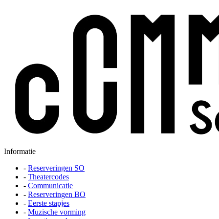
Informatie
-
Reserveringen SO
-
Theatercodes
-
Communicatie
-
Reserveringen BO
-
Eerste stapjes
-
Muzische vorming