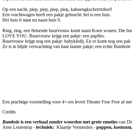
Op een nacht, piep, piep, piep, piep, kaboengkschrrrrrdoef!
Een vrachtwagen heeft een pakje gebracht: het is een huis.
Het huis 6 staat nu naast huis 9.
Ring, ring, een fietsende buurvrouw komt naast Koen wonen. Die buur
LOVE YOU. Buurvrouw krijgt een pakje: een papfles.
Buurvrouw krijgt nog een pakje: babykledij. En er komt nog een pak v
Ze is in blijde verwachting van haar laatste pakje; een echte Bambole 
Een prachtige voorstelling voor 4+-ers levert Theater Froe Froe af
Credits
Bambole
is een verhaal zonder woorden met grote emoties
van Di
Arne Leurentop -
techniek:
Klaartje Vermeulen -
poppen, kostuum,