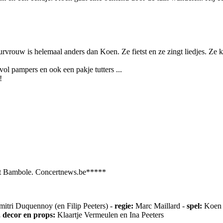
vrouw is helemaal anders dan Koen. Ze fietst en ze zingt liedjes. Ze
ol pampers en ook een pakje tutters ...
!
 met Bambole. Concertnews.be*****
mitri Duquennoy (en Filip Peeters) -
regie:
Marc Maillard -
spel:
Koen 
 decor en props:
Klaartje Vermeulen en Ina Peeters