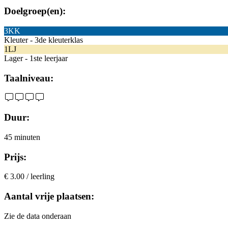
Doelgroep(en):
3KK
Kleuter - 3de kleuterklas
1LJ
Lager - 1ste leerjaar
Taalniveau:
Duur:
45 minuten
Prijs:
€ 3.00 / leerling
Aantal vrije plaatsen:
Zie de data onderaan