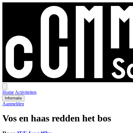
Open
menu
Home
Activiteiten
Informatie
Aanmelden
Vos en haas redden het bos