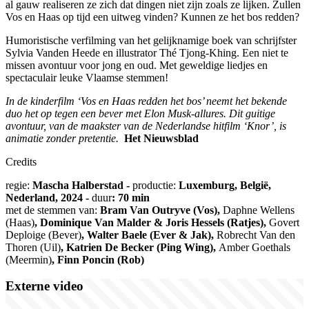
al gauw realiseren ze zich dat dingen niet zijn zoals ze lijken. Zullen
Vos en Haas op tijd een uitweg vinden? Kunnen ze het bos redden?
Humoristische verfilming van het gelijknamige boek van schrijfster
Sylvia Vanden Heede en illustrator Thé Tjong-Khing. Een niet te
missen avontuur voor jong en oud. Met geweldige liedjes en
spectaculair leuke Vlaamse stemmen!
In de kinderfilm ‘Vos en Haas redden het bos’ neemt het bekende
duo het op tegen een bever met Elon Musk-allures. Dit guitige
avontuur, van de maakster van de Nederlandse hitfilm ‘Knor’, is
animatie zonder pretentie.
Het Nieuwsblad
Credits
regie:
Mascha Halberstad -
productie:
Luxemburg, België,
Nederland, 2024 -
duur
: 70 min
met de stemmen van:
Bram Van Outryve (Vos),
Daphne Wellens
(Haas)
, Dominique Van Malder & Joris Hessels (Ratjes),
Govert
Deploige (Bever)
, Walter Baele (Ever & Jak),
Robrecht Van den
Thoren (Uil)
, Katrien De Becker (Ping Wing),
Amber Goethals
(Meermin)
, Finn Poncin (Rob)
Externe video